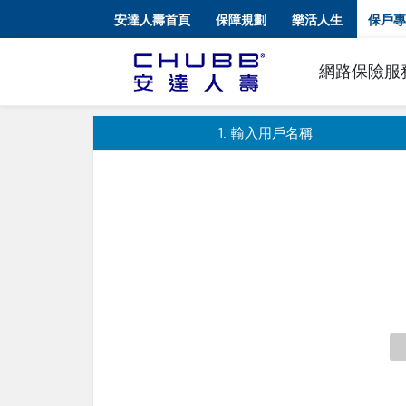
安達人壽首頁
保障規劃
樂活人生
保戶專
網路保險服
1
. 輸入用戶名稱