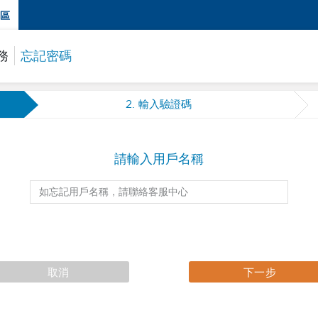
區
務
忘記密碼
2
. 輸入驗證碼
請輸入用戶名稱
取消
下一步